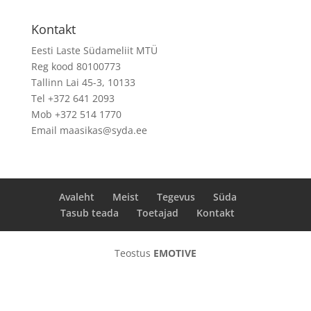
Kontakt
Eesti Laste Südameliit MTÜ
Reg kood 80100773
Tallinn Lai 45-3, 10133
Tel +372 641 2093
Mob +372 514 1770
Email maasikas@syda.ee
Avaleht
Meist
Tegevus
Süda
Tasub teada
Toetajad
Kontakt
Teostus
EMOTIVE